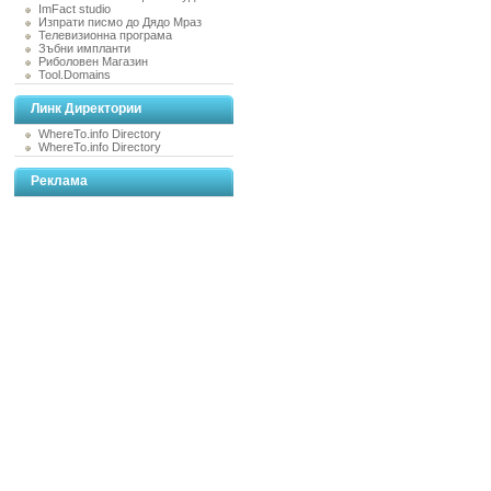
ImFact studio
Изпрати писмо до Дядо Мраз
Телевизионна програма
Зъбни импланти
Риболовен Магазин
Tool.Domains
Линк Директории
WhereTo.info Directory
WhereTo.info Directory
Реклама