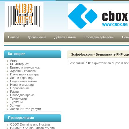
Начало
Добави линк
Добави статия
Последно добавени
Нови
Категории
Script-bg.com - Безплатните PHP ск
Авто
Безплатни PHP скриптове за бързо и лес
БГ Интернет
Бизнес и икономика
Здраве и красота
Изкуство и култура
Лични страници
Недвижими имоти
Новини и медии
Образование
Разни
Свободно време
Технологии
Туризъм
Услуги
Хостинг и Уеб услуги
Препоръчваме
CBOX Domains and Hosting
HAMMER Studio - фото студио