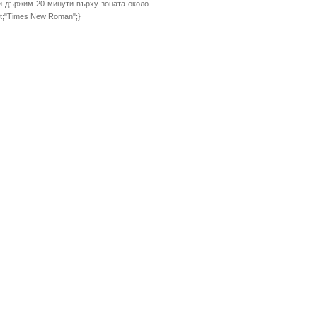
ги държим 20 минути върху зоната около
0pt;"Times New Roman";}