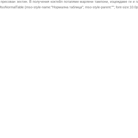
пресован зехтин. В получения коктейл потапяме марлени тампони, изцеждаме ги и 
ble.MsoNormalTable {mso-style-name:"Нормална таблица"; mso-style-parent:""; font-size:10.