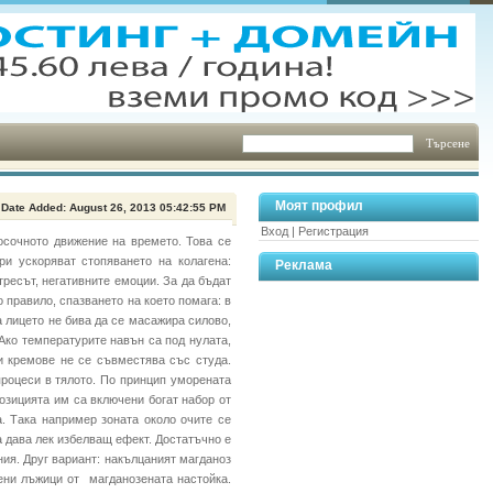
Моят профил
Date Added: August 26, 2013 05:42:55 PM
Вход
|
Регистрация
посочното движение на времето. Това се
ори ускоряват стопяването на колагена:
Реклама
ресът, негативните емоции. За да бъдат
 правило, спазването на което помага: в
а лицето не бива да се масажира силово,
Ако температурите навън са под нулата,
и кремове не се съвместява със студа.
процеси в тялото. По принцип уморената
озицията им са включени богат набор от
. Така например зоната около очите се
а дава лек избелващ ефект. Достатъчно е
ия. Друг вариант: накълцаният магданоз
пени лъжици от магданозената настойка.