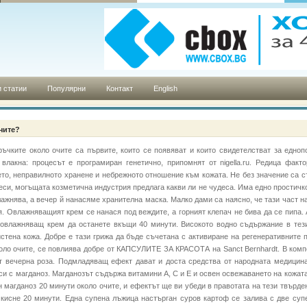
 статии
Популярни
Контакт
English
чите?
4 Бръчките около очите са първите, които се появяват и които свидетелстват за едно
влакна: процесът е програмиран генетично, припомнят от nigella.ru. Редица факт
то, неправилното хранене и небрежното отношение към кожата. Не без значение са ст
си, могъщата козметична индустрия предлага какви ли не чудеса. Има едно простичко
ажнява, а вечер й нанасяме хранителна маска. Малко дами са наясно, че тази част н
я. Овлажняващият крем се нанася под веждите, а горният клепач не бива да се пипа. 
а овлажняващ крем да останете вкъщи 40 минути. Високото водно съдържание в тез
стена кожа. Добре е тази грижа да бъде съчетана с активиране на регенеративните 
коло очите, се повлиява добре от КАПСУЛИТЕ ЗА КРАСОТА на Sanct Bernhardt. В комп
от вечерна роза. Подмладяващ ефект дават и доста средства от народната медицина
си с магданоз. Магданозът съдържа витамини А, С и Е и освен освежаването на кожат
 магданоз 20 минути около очите, и ефектът ще ви убеди в правотата на тези твърден
 кисне 20 минути. Една супена лъжица настърган суров картоф се залива с две су