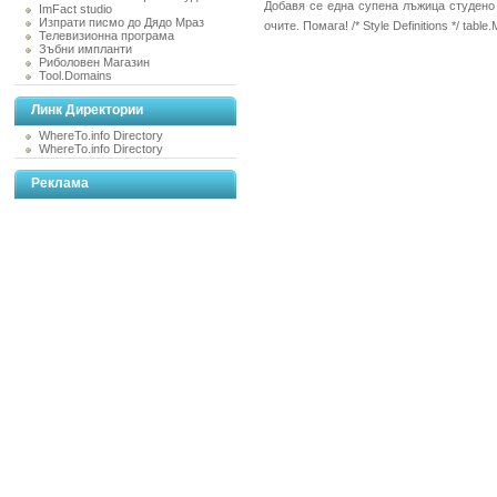
Добавя се една супена лъжица студено 
ImFact studio
Изпрати писмо до Дядо Мраз
очите. Помага! /* Style Definitions */ ta
Телевизионна програма
Зъбни импланти
Риболовен Магазин
Tool.Domains
Линк Директории
WhereTo.info Directory
WhereTo.info Directory
Реклама