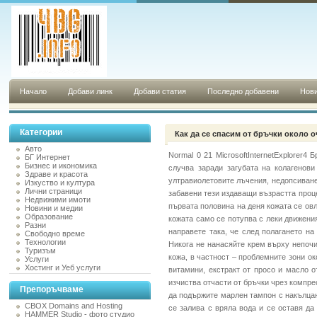
Начало
Добави линк
Добави статия
Последно добавени
Нови
Категории
Как да се спасим от бръчки около о
Авто
Normal 0 21 MicrosoftInternetExplorer
БГ Интернет
Бизнес и икономика
случва заради загубата на колагенови 
Здраве и красота
ултравиолетовите лъчения, недопсиване
Изкуство и култура
Лични страници
забавени тези издаващи възрастта проце
Недвижими имоти
първата половина на деня кожата се овл
Новини и медии
Образование
кожата само се потупва с леки движени
Разни
направете така, че след полагането н
Свободно време
Технологии
Никога не нанасяйте крем върху непочи
Туризъм
кожа, в частност – проблемните зони о
Услуги
Хостинг и Уеб услуги
витамини, екстракт от просо и масло 
изчиства отчасти от бръчки чрез компре
Препоръчваме
да подържите марлен тампон с накълцан
CBOX Domains and Hosting
се залива с вряла вода и се оставя да
HAMMER Studio - фото студио