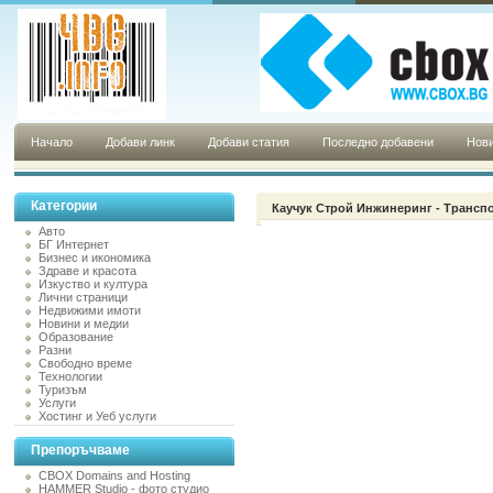
Начало
Добави линк
Добави статия
Последно добавени
Нови
Категории
Каучук Строй Инжинеринг - Трансп
Авто
БГ Интернет
Бизнес и икономика
Здраве и красота
Изкуство и култура
Лични страници
Недвижими имоти
Новини и медии
Образование
Разни
Свободно време
Технологии
Туризъм
Услуги
Хостинг и Уеб услуги
Препоръчваме
CBOX Domains and Hosting
HAMMER Studio - фото студио