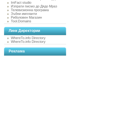
ImFact studio
Изпрати писмо до Дядо Мраз
Телевизионна програма
Зъбни импланти
Риболовен Магазин
Tool.Domains
Линк Директории
WhereTo.info Directory
WhereTo.info Directory
Реклама