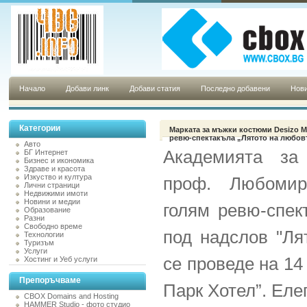
Начало
Добави линк
Добави статия
Последно добавени
Нови
Категории
Mарката за мъжки костюми Desizo M
ревю-спектакъла „Лятото на любов
Авто
Академията за
БГ Интернет
Бизнес и икономика
Здраве и красота
Изкуство и култура
проф. Любомир
Лични страници
Недвижими имоти
Новини и медии
голям ревю-спек
Образование
Разни
Свободно време
под надслов "Ля
Технологии
Туризъм
Услуги
се проведе на 14
Хостинг и Уеб услуги
Препоръчваме
Парк Хотел”. Еле
CBOX Domains and Hosting
HAMMER Studio - фото студио