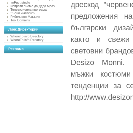
дрескод "червен
ImFact studio
Изпрати писмо до Дядо Мраз
Телевизионна програма
Зъбни импланти
предложения на
Риболовен Магазин
Tool.Domains
български диз
Линк Директории
WhereTo.info Directory
както и свежи
WhereTo.info Directory
световни брандов
Реклама
Desizo Monni. 
мъжки костюми
тенденции за се
http://www.desiz