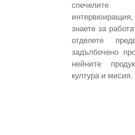
спечелите
интервюиращия, 
знаете за работа
отделете пре
задълбочено про
нейните проду
култура и мисия.