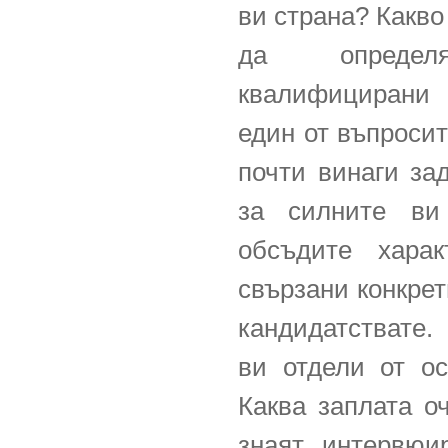
ви страна? Какв
да определ
квалифицирани 
един от въпросит
почти винаги зад
за силните ви
обсъдите харак
свързани конкрет
кандидатствате.
ви отдели от ос
Каква заплата о
знаят интервюир