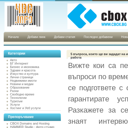
Начало
Добави линк
Добави статия
Последно добавени
Нови
Категории
5 въпросa, които ще ви зададат на 
работа
Авто
Вижте кои са пе
БГ Интернет
Бизнес и икономика
Здраве и красота
Изкуство и култура
въпроси по време
Лични страници
Недвижими имоти
Новини и медии
се подгответе с 
Образование
Разни
Свободно време
гарантирате ус
Технологии
Туризъм
Услуги
Разкажете за се
Хостинг и Уеб услуги
Препоръчваме
знаят интерв
CBOX Domains and Hosting
HAMMER Studio - фото студио