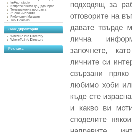
подходящ за раб
ImFact studio
Изпрати писмо до Дядо Мраз
Телевизионна програма
Зъбни импланти
отговорите на въ
Риболовен Магазин
Tool.Domains
давате твърде м
Линк Директории
WhereTo.info Directory
лична инфор
WhereTo.info Directory
започнете, кат
Реклама
личните си интер
свързани пряко
любимо хоби или
къде сте израсн
и какво ви мот
споделите някои
направите ин