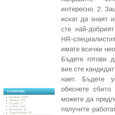
интересно. 2. З
искат да знаят 
сте най-добрият
HR-специалистит
имате всички не
Бъдете готови д
вие сте кандидат
нает. Бъдете у
обяснете сбито 
Статистика
можете да предл
Активни: 25901
Чакащи: 168
От днес: 0
Статии: 1183
получите работат
Категории: 15
Подкатегории: 60