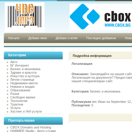
Начало
Добави линк
Добави статия
Последно добавени
Нови
Категории
Подробна информация
Авто
Легализация
БГ Интернет
Бизнес и икономика
Здраве и красота
Описание:
Заповядайте на нашия сайт
Изкуство и култура
Легализация на документи? Предоставям
Лични страници
нашия специализиран сайт.
Недвижими имоти
Новини и медии
Образование
Категория:
Бизнес и икономика
Разни
Свободно време
Технологии
Публикуван от:
Иван на September 12,
Туризъм
Посещетия:
0
Услуги
Хостинг и Уеб услуги
Препоръчваме
CBOX Domains and Hosting
HAMMER Studio - фото студио