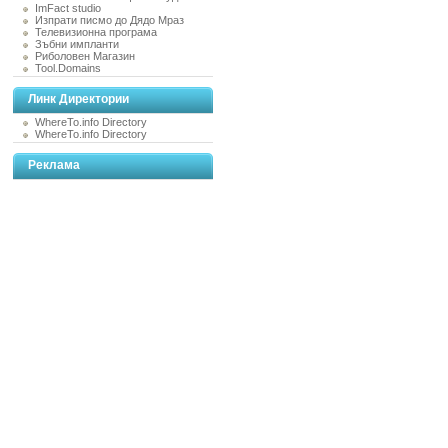
ImFact studio
Изпрати писмо до Дядо Мраз
Телевизионна програма
Зъбни импланти
Риболовен Магазин
Tool.Domains
Линк Директории
WhereTo.info Directory
WhereTo.info Directory
Реклама