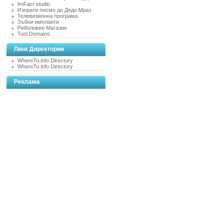
ImFact studio
Изпрати писмо до Дядо Мраз
Телевизионна програма
Зъбни импланти
Риболовен Магазин
Tool.Domains
Линк Директории
WhereTo.info Directory
WhereTo.info Directory
Реклама