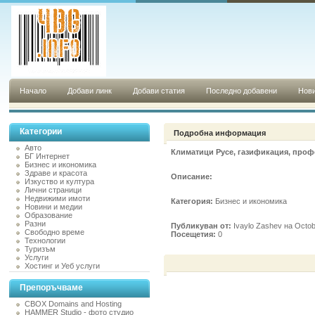
Начало
Добави линк
Добави статия
Последно добавени
Нови
Категории
Подробна информация
Авто
Климатици Русе, газификация, проф
БГ Интернет
Бизнес и икономика
Здраве и красота
Описание:
Изкуство и култура
Лични страници
Недвижими имоти
Категория:
Бизнес и икономика
Новини и медии
Образование
Разни
Публикуван от:
Ivaylo Zashev на Octob
Свободно време
Посещетия:
0
Технологии
Туризъм
Услуги
Хостинг и Уеб услуги
Препоръчваме
CBOX Domains and Hosting
HAMMER Studio - фото студио