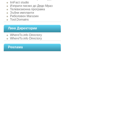
ImFact studio
Изпрати писмо до Дядо Мраз
Телевизионна програма
Зъбни импланти
Риболовен Магазин
Tool.Domains
Линк Директории
WhereTo.info Directory
WhereTo.info Directory
Реклама