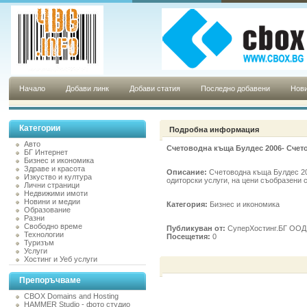
Начало
Добави линк
Добави статия
Последно добавени
Нови
Категории
Подробна информация
Авто
Счетоводна къща Булдес 2006- Счет
БГ Интернет
Бизнес и икономика
Здраве и красота
Описание:
Счетоводна къща Булдес 20
Изкуство и култура
одиторски услуги, на цени съобразени 
Лични страници
Недвижими имоти
Новини и медии
Категория:
Бизнес и икономика
Образование
Разни
Свободно време
Публикуван от:
СуперХостинг.БГ ООД н
Технологии
Посещетия:
0
Туризъм
Услуги
Хостинг и Уеб услуги
Препоръчваме
CBOX Domains and Hosting
HAMMER Studio - фото студио