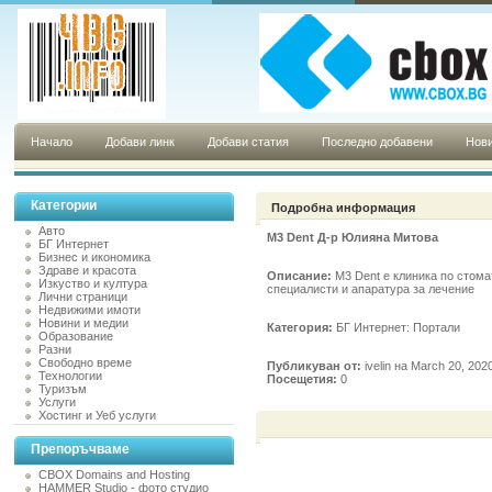
Начало
Добави линк
Добави статия
Последно добавени
Нови
Категории
Подробна информация
Авто
M3 Dent Д-р Юлияна Митова
БГ Интернет
Бизнес и икономика
Здраве и красота
Описание:
M3 Dent е клиника по стома
Изкуство и култура
специалисти и апаратура за лечение
Лични страници
Недвижими имоти
Новини и медии
Категория:
БГ Интернет: Портали
Образование
Разни
Свободно време
Публикуван от:
ivelin на March 20, 20
Технологии
Посещетия:
0
Туризъм
Услуги
Хостинг и Уеб услуги
Препоръчваме
CBOX Domains and Hosting
HAMMER Studio - фото студио