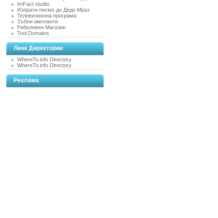
ImFact studio
Изпрати писмо до Дядо Мраз
Телевизионна програма
Зъбни импланти
Риболовен Магазин
Tool.Domains
Линк Директории
WhereTo.info Directory
WhereTo.info Directory
Реклама