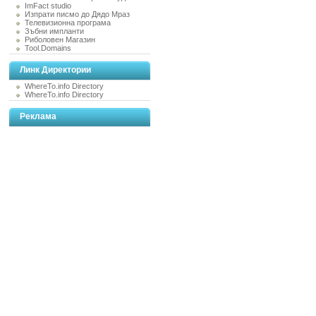
ImFact studio
Изпрати писмо до Дядо Мраз
Телевизионна програма
Зъбни импланти
Риболовен Магазин
Tool.Domains
Линк Директории
WhereTo.info Directory
WhereTo.info Directory
Реклама