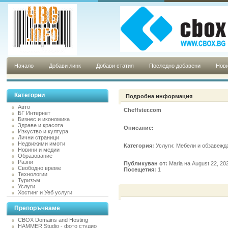
Начало
Добави линк
Добави статия
Последно добавени
Нови
Категории
Подробна информация
Авто
Cheffster.com
БГ Интернет
Бизнес и икономика
Здраве и красота
Описание:
Изкуство и култура
Лични страници
Недвижими имоти
Категория:
Услуги: Мебели и обзавежд
Новини и медии
Образование
Разни
Публикуван от:
Maria на August 22, 20
Свободно време
Посещетия:
1
Технологии
Туризъм
Услуги
Хостинг и Уеб услуги
Препоръчваме
CBOX Domains and Hosting
HAMMER Studio - фото студио