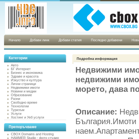
Начало
Добави линк
Добави статия
Последно добавени
Нови
Категории
Подробна информация
Авто
Недвижими имот
БГ Интернет
Бизнес и икономика
Здраве и красота
недвижими имот
Изкуство и култура
Лични страници
морето, дава п
Недвижими имоти
Новини и медии
Образование
Разни
Свободно време
Технологии
Описание:
Недв
Туризъм
Услуги
Хостинг и Уеб услуги
България.Имоти 
Препоръчваме
наем.Апартамент
CBOX Domains and Hosting
HAMMER Studio - фото студио