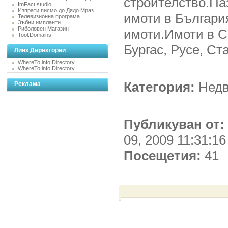
строителство.Па
ImFact studio
Изпрати писмо до Дядо Мраз
имоти в Българи
Телевизионна програма
Зъбни импланти
Риболовен Магазин
имоти.Имоти в С
Tool.Domains
Бургас, Русе, Ст
Линк Директории
WhereTo.info Directory
WhereTo.info Directory
Категория:
Нед
Реклама
Публикуван от:
09, 2009 11:31:1
Посещетия:
41