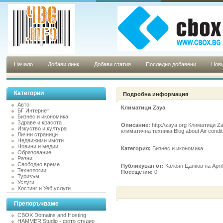
Начало
Добави линк
Добави статия
Последно добавени
Нови
Категории
Подробна информация
Авто
Климатици Zaya
БГ Интернет
Бизнес и икономика
Здраве и красота
Описание:
http://zaya.org Климатици Za
Изкуство и култура
климатична техника Blog about Air conditi
Лични страници
Недвижими имоти
Новини и медии
Категория:
Бизнес и икономика
Образование
Разни
Свободно време
Публикуван от:
Калоян Цанков на April
Технологии
Посещетия:
0
Туризъм
Услуги
Хостинг и Уеб услуги
Препоръчваме
CBOX Domains and Hosting
HAMMER Studio - фото студио