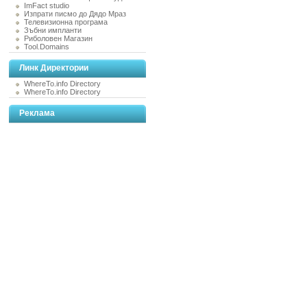
ImFact studio
Изпрати писмо до Дядо Мраз
Телевизионна програма
Зъбни импланти
Риболовен Магазин
Tool.Domains
Линк Директории
WhereTo.info Directory
WhereTo.info Directory
Реклама