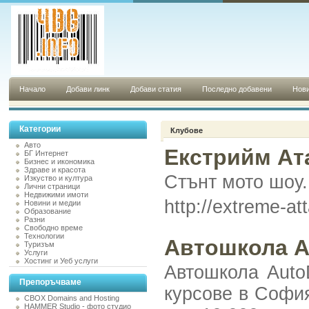
Начало
Добави линк
Добави статия
Последно добавени
Нови
Категории
Клубове
Авто
Екстрийм Ат
БГ Интернет
Бизнес и икономика
Здраве и красота
Стънт мото шоу.
Изкуство и култура
Лични страници
Недвижими имоти
http://extreme-a
Новини и медии
Образование
Разни
Свободно време
Технологии
Автошкола A
Туризъм
Услуги
Хостинг и Уеб услуги
Автошкола Auto
Препоръчваме
курсове в София
CBOX Domains and Hosting
HAMMER Studio - фото студио