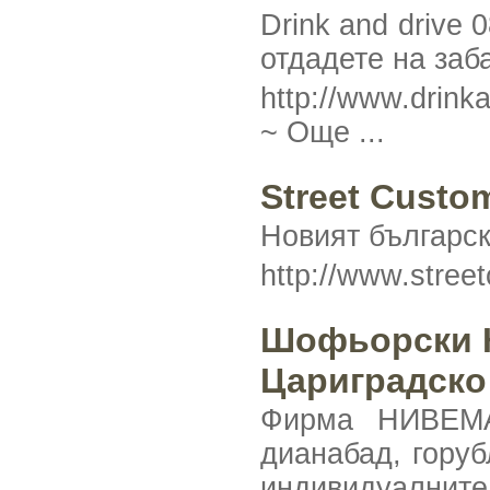
Drink and drive 
отдадете на заб
http://www.dr
~
Още ...
Street Custo
Новият български
http://www.stree
Шофьорски К
Цариградск
Фирма НИВЕМА
дианабад, горуб
индивидуалните