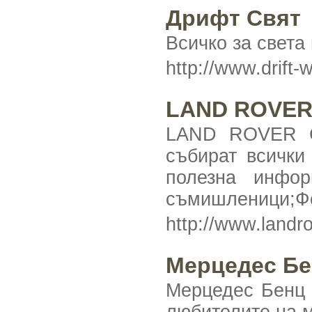
Дрифт Свят
Всичко за света
http://www.drift
LAND ROVER 
LAND ROVER CL
събират всички
полезна инфо
съмишленици;Фо
http://www.land
Мерцедес Бе
Мерцедес Бенц 