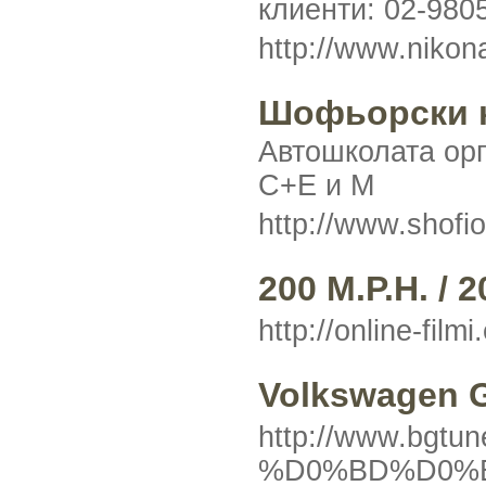
клиенти: 02-980
http://www.nikon
Шофьорски 
Автошколата орг
C+E и M
http://www.shofi
200 M.P.H. / 
http://online-fil
Volkswagen G
http://www.b
%D0%BD%D0%BE