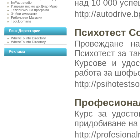
над 10 000 успе
ImFact studio
Изпрати писмо до Дядо Мраз
Телевизионна програма
http://autodrive.
Зъбни импланти
Риболовен Магазин
Tool.Domains
Психотест С
Линк Директории
WhereTo.info Directory
Провеждане на
WhereTo.info Directory
Психотест за т
Реклама
Курсове и удос
работа за шофь
http://psihotests
Професионал
Курс за удосто
придобиване на 
http://profesion