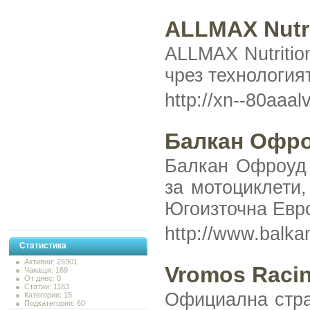
ALLMAX Nutri
ALLMAX Nutritio
чрез технологият
http://xn--80aaal
Балкан Офро
Балкан Офроуд Р
за мотоциклети
Югоизточна Евр
http://www.balka
Статистика
Активни: 25901
Vromos Raci
Чакащи: 169
От днес: 0
Статии: 1183
Официална стра
Категории: 15
Подкатегории: 60