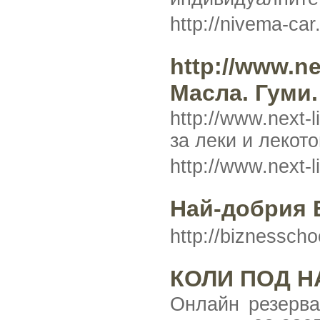
http://nivema-ca
http://www.n
Масла. Гуми
http://www.next
за леки и лекот
http://www.next-
Най-добрия 
http://biznessch
КОЛИ ПОД Н
Онлайн резерва