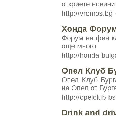
откриете новини
http://vromos.bg
Хонда Фору
Форум на фен кл
още много!
http://honda-bul
Опел Клуб Б
Опел Клуб Бург
на Опел от Бург
http://opelclub-
Drink and dri