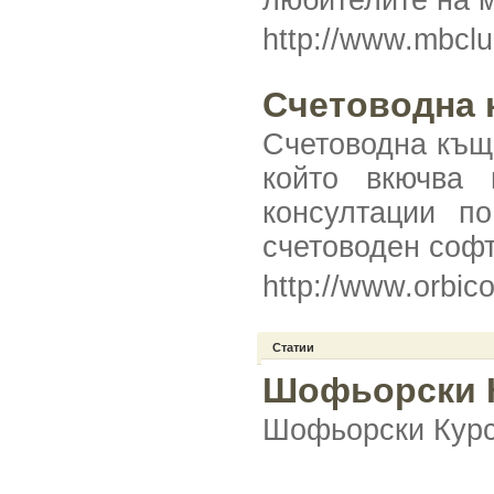
любителите на 
http://www.mbcl
Счетоводна 
Счетоводна къща
който вкючва 
консултации п
счетоводен софт
http://www.orbic
Статии
Шофьорски К
Шофьорски Курс