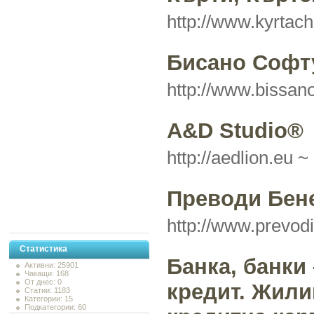
http://www.kyrtach
Бисано Софт
http://www.bissa
A&D Studio®
http://aedlion.eu ~
Преводи Бен
http://www.prevodi
Статистика
Банка, банки 
Активни: 25901
Чакащи: 168
От днес: 0
кредит. Жили
Статии: 1183
Категории: 15
Подкатегории: 60