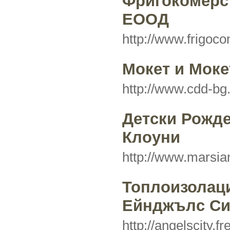
Фригокомерс
ЕООД
http://www.frigo
Mокет и Mоке
http://www.cdd-b
Детски Рожде
Клоуни
http://www.marsia
Топлоизолаци
Ейнджълс Си
http://angelscity.f