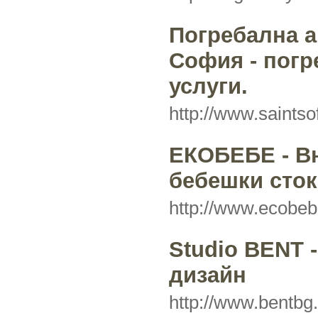
Погребална а
София - погр
услуги.
http://www.saintso
ЕКОБЕБЕ - В
бебешки сток
http://www.ecobe
Studio BENT 
дизайн
http://www.bentbg