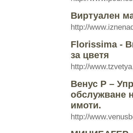
Виртуален ма
http://www.iznena
Florissima - 
за цветя
http://www.tzvety
Венус Р – Уп
обслужване 
имоти.
http://www.venusb