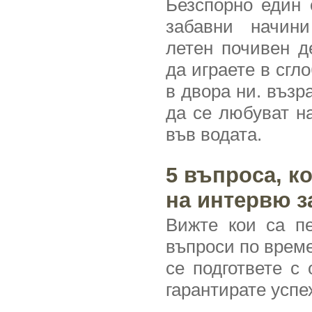
Безспорно един 
забавни начин
летен почивен д
да играете в сгл
в двора ни. възр
да се любуват н
във водата.
5 въпросa, к
на интервю з
Вижте кои са пе
въпроси по време
се подгответе с 
гарантирате успе