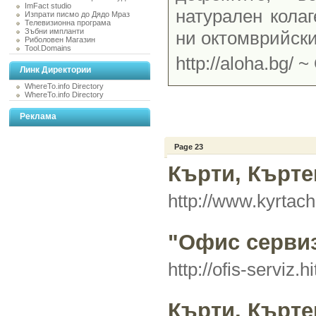
ImFact studio
натурален кола
Изпрати писмо до Дядо Мраз
Телевизионна програма
Зъбни импланти
ни октомврийски
Риболовен Магазин
Tool.Domains
http://aloha.bg/ ~
Линк Директории
WhereTo.info Directory
WhereTo.info Directory
Реклама
Page 23
Кърти, Кърте
http://www.kyrtach
"Офис серви
http://ofis-serviz.h
Кърти, Кърте