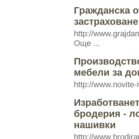
Гражданска о
застраховане
http://www.grajda
Още ...
Производств
мебели за до
http://www.novite-
Изработванет
бродерия - л
нашивки
http://www.brodira