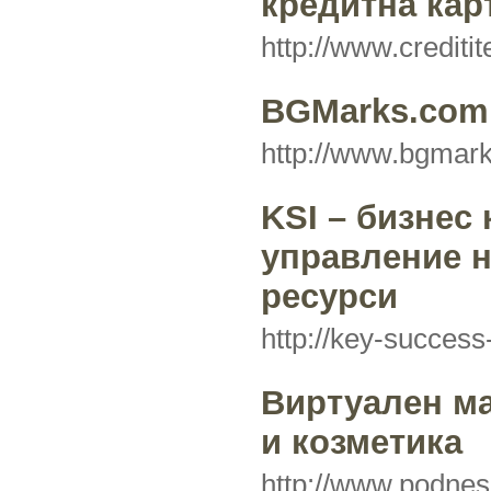
кредитна кар
http://www.crediti
BGMarks.com
http://www.bgmar
KSI – бизнес
управление 
ресурси
http://key-success
Виртуален м
и козметика
http://www.podne