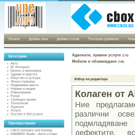
Начало
Добави линк
Добави статия
Последно добавени
Нови
Адвокати, правни услуги
(174)
Категории
Мебели и обзавеждане
(748)
Авто
БГ Интернет
Бизнес и икономика
Здраве и красота
Изкуство и култура
Избор на редактора
Лични страници
Недвижими имоти
Новини и медии
Колаген от Al
Образование
Разни
Свободно време
Ние предлагам
Технологии
Туризъм
Услуги
различни осв
Хостинг и Уеб услуги
подмладява
Препоръчваме
дефектите, в
CBOX Domains and Hosting
HAMMER Studio - фото студио