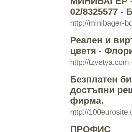
МИНИБАГЕР - 
02/8325577 -
http://minibager-b
Реален и вир
цветя - Флор
http://tzvetya.com
Безплатен би
достъпни ре
фирма.
http://100eurosit
ПРОФИС