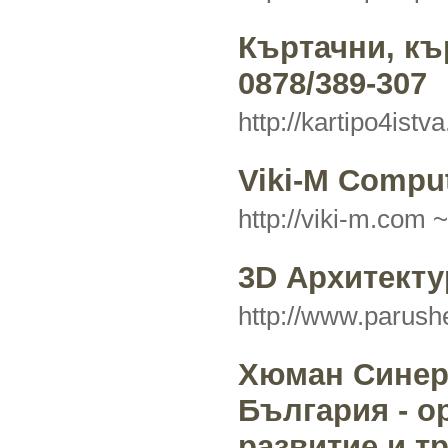
Къртачни, къ
0878/389-307
http://kartipo4istv
Viki-M Compu
http://viki-m.com 
3D Архитекту
http://www.parush
Хюман Синер
България - о
развитие и т