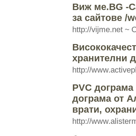
Виж ме.BG -С
за сайтове /w
http://vijme.net ~
О
Висококачес
хранителни 
http://www.active
PVC дограма
дограма от А
врати, охран
http://www.aliste