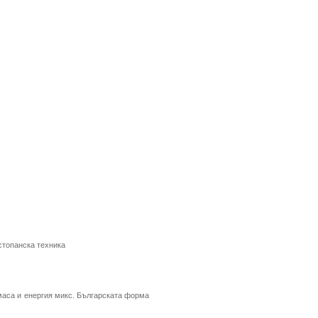
стопанска техника
маса и енергия микс. Българската форма