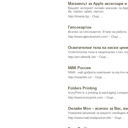
Магазинът за Apple аксесоари и
Вашият интернет онлайн магазин за Appl
Air, таблет, tablet, лаптоп.
http://imania.bg ~
Още ...
Гипсокартон
Всичко за гипсокартон. Етапи на работа
http://www.gipsokartoni.com/ ~
Още ...
Осветителни тела на ниски цен
Осветителни тела в национален стил, по
http://art-elektrik.net ~
Още ...
NWA Россия
NWA - най-добрата компания за мулти-л
http://nwamlm.ru/ ~
Още ...
Folders Printing
IvoryPrint is a printing & packaging company
http://www.ivoryprint.com ~
Още ...
Онлайн Мол – всичко за Вас, в
Уникални решения за вашето свободно в
http://www.mall.mobipocket.info ~
Още ...