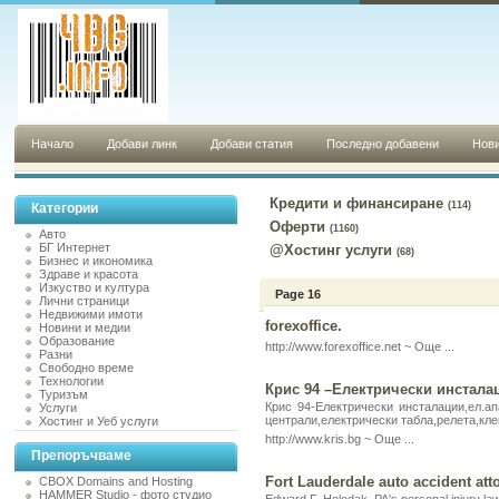
Начало
Добави линк
Добави статия
Последно добавени
Нови
Кредити и финансиране
(114)
Категории
Оферти
(1160)
Авто
БГ Интернет
@Хостинг услуги
(68)
Бизнес и икономика
Здраве и красота
Изкуство и култура
Page 16
Лични страници
Недвижими имоти
forexoffice.
Новини и медии
Образование
http://www.forexoffice.net ~
Още ...
Разни
Свободно време
Технологии
Крис 94 –Електрически инсталац
Туризъм
Крис 94-Електрически инсталации,ел.ап
Услуги
централи,електрически табла,релета,кл
Хостинг и Уеб услуги
http://www.kris.bg ~
Още ...
Препоръчваме
Fort Lauderdale auto accident att
CBOX Domains and Hosting
HAMMER Studio - фото студио