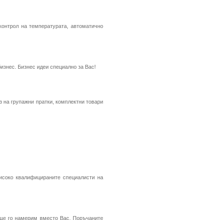
контрол на температурата, автоматично
знес. Бизнес идеи специално за Вас!
 на групажни пратки, комплектни товари
високо квалифицираните специалисти на
е ще го намерим вместо Вас. Поръчаните