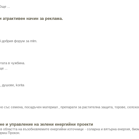
Още ...
 атрактивен начин за реклама.
й-добрия форум за mlm.
тата в чужбина.
е ...
 душове, korita
но със семена, посадъчен материал , препарати за растителна защита, торове, селско
не и управление на зелени енергийни проекти
 в областта на възобновяемите енергийни източници - соларна и вятърна енергия, био
ирма Прокон.