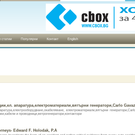
 статии
Популярни
Контакт
English
ии,ел. апаратура,електроматериали,вятърни генератори,Carlo Gavaz
аратура,електрооборудване,окабеляване, електроматериали,вятърни генератори,Car
еми,кабели и проводници,ветрогенератори,контактори
orneys- Edward F. Holodak, P.A