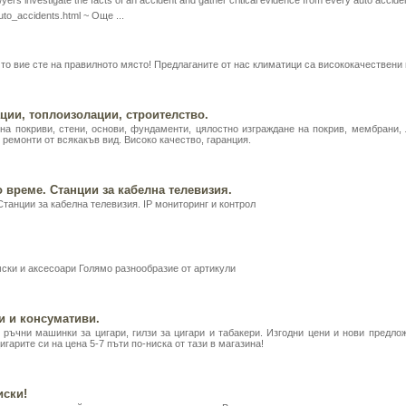
yers investigate the facts of an accident and gather critical evidence from every auto accide
uto_accidents.html ~
Още ...
 то вие сте на правилното място! Предлаганите от нас климатици са висококачествени
ции, топлоизолации, строителство.
а покриви, стени, основи, фундаменти, цялостно изграждане на покрив, мембрани,
 ремонти от всякакъв вид. Високо качество, гаранция.
 време. Станции за кабелна телевизия.
Станции за кабелна телевизия. IP мониторинг и контрол
мски и аксесоари Голямо разнообразие от артикули
и и консумативи.
 ръчни машинки за цигари, гилзи за цигари и табакери. Изгодни цени и нови предл
гарите си на цена 5-7 пъти по-ниска от тази в магазина!
иски!