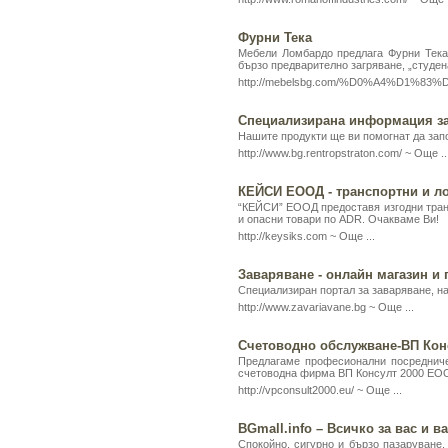
Фурни Тека
Мебели Ломбардо предлага Фурни Тека 
бързо предварително загряване, „студен
http://mebelsbg.com/%D0%A4%D1%
Специализирана информация за
Нашите продукти ще ви помогнат да зап
http://www.bg.rentropstraton.com/ ~
Още ..
КЕЙСИ ЕООД - транспортни и л
“КЕЙСИ” ЕООД предоставя изгодни транс
и опасни товари по ADR. Очакваме Ви!
http://keysiks.com ~
Още ...
Заваряване - онлайн магазин и 
Специализиран портал за заваряване, н
http://www.zavariavane.bg ~
Още ...
Счетоводно обслужване-ВП Кон
Предлагаме професионални посредничес
счетоводна фирма ВП Консулт 2000 ЕОО
http://vpconsult2000.eu/ ~
Още ...
BGmall.info – Всичко за вас и 
Спокойно, сигурно и бързо пазаруване.