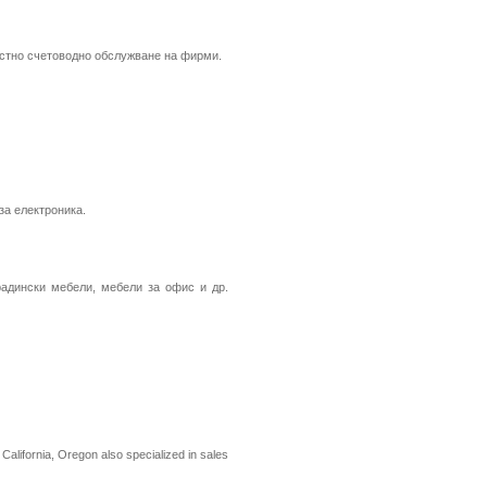
остно счетоводно обслужване на фирми.
за електроника.
радински мебели, мебели за офис и др.
 California, Oregon also specialized in sales