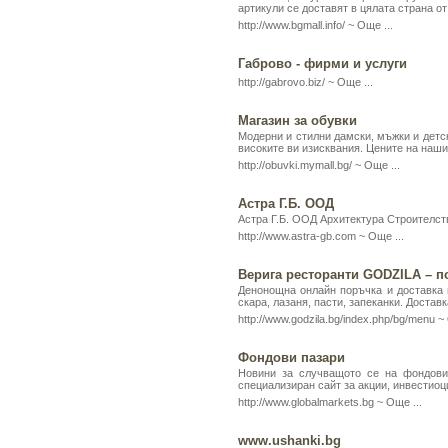
артикули се доставят в цялата страна о
http://www.bgmall.info/ ~
Още ...
Габрово - фирми и услуги
http://gabrovo.biz/ ~
Още ...
Магазин за обувки
Модерни и стилни дамски, мъжки и детск
високите ви изисквания. Цените на нашия
http://obuvki.mymall.bg/ ~
Още ...
Астра Г.Б. ООД
Астра Г.Б. ООД Архитектура Строителст
http://www.astra-gb.com ~
Още ...
Верига ресторанти GODZILA – п
Денонощна онлайн поръчка и доставка н
скара, лазаня, пасти, запеканки. Доставк
http://www.godzila.bg/index.php/bg/menu ~
Фондови пазари
Новини за случващото се на фондови
специализиран сайт за акции, инвестиоц
http://www.globalmarkets.bg ~
Още ...
www.ushanki.bg