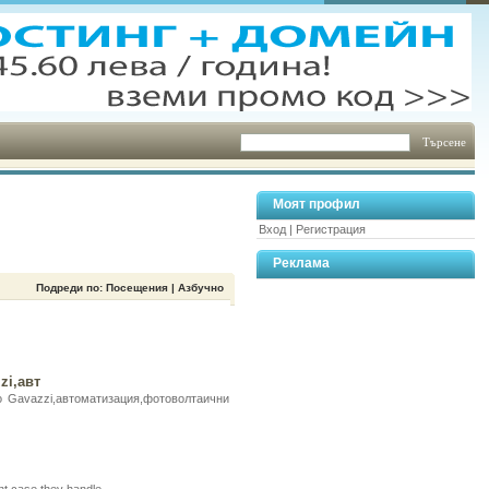
Моят профил
Вход
|
Регистрация
Реклама
Подреди по: Посещения |
Азбучно
zi,авт
lo Gavazzi,автоматизация,фотоволтаични