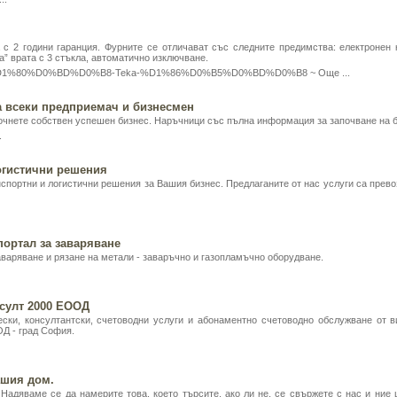
с 2 години гаранция. Фурните се отличават със следните предимства: електронен 
а” врата с 3 стъкла, автоматично изключване.
83%D1%80%D0%BD%D0%B8-Teka-%D1%86%D0%B5%D0%BD%D0%B8 ~
Още ...
 всеки предприемач и бизнесмен
очнете собствен успешен бизнес. Наръчници със пълна информация за започване на би
.
огистични решения
портни и логистични решения за Вашия бизнес. Предлаганите от нас услуги са превоз
портал за заваряване
аваряване и рязане на метали - заваръчно и газопламъчно оборудване.
султ 2000 ЕООД
ки, консултантски, счетоводни услуги и абонаментно счетоводно обслужване от 
Д - град София.
вашия дом.
 Надяваме се да намерите това, което търсите, ако ли не, се свържете с нас и ни