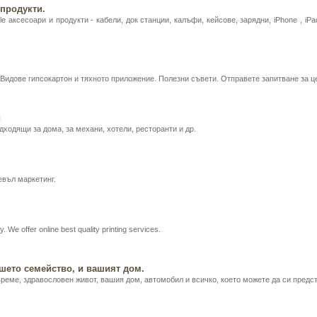
 продукти.
e аксесоари и продукти - кабели, док станции, калъфи, кейсове, зарядни, iPhone , iP
. Видове гипсокартон и тяхното приложение. Полезни съвети. Отправете запитване за 
и
дходящи за дома, за механи, хотели, ресторанти и др.
евъл маркетинг.
. We offer online best quality printing services.
ашето семейство, и вашият дом.
реме, здравословен живот, вашия дом, автомобил и всичко, което можете да си предст