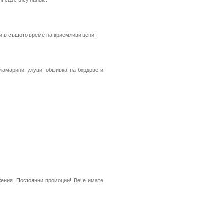
nt case they handle.
 и в същото време на приемливи цени!
 ламарини, улуци, обшивка на бордове и
ожения. Постоянни промоции! Вече имате