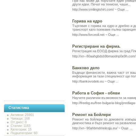
При нас може да поръчате един уникале
други идеи. Печат на тениски, чаши...
http://www.smilingtshirt.com/ ~
Още ...
Горива на едро
Търговия с горива на едро и дребно и д
транспорт като поемаме пълна гаранция 
http://www.forceoil.net ~
Още ...
Регистриране на фирма.
Регистрация на ЕООД фирма за град Пле
http://xn--80aahgbdsb9bmaodnp0e9h.com/
Банково дело
Бъдещи финансисти, важна част от ваш
информация за тази специалност ще пол
http://bankovodelo.eu ~
Още ...
Работа в София - обяви
Научете различни възможности за намир
http://freebg.eu/free-bulgaria-blog/predlaga
Статистика
Ремонт на Бойлери
Активни: 25901
Чакащи: 168
Ремонт на бойлери по домовете извърш
От днес: 0
диагностика и бърз ремонт на развалени
Статии: 1183
http://xn--90ahbmdmeiicqju.eu/ ~
Още ...
Категории: 15
Подкатегории: 60