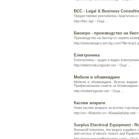
BCC - Legal & Business Consulti
Предоставяме рентабилни, практични и 
http://bkc.bg/ ~
Още ...
Биоагро - производство на био
Производство на биотор от червен кали
http://www.bioagro.wm-bg.com/?file=kop1.
Електроника
Електроника – аудио и видео електроник
http://elektronika.bgstart.net ~
Още ...
Мебели и обзавеждане
Мебели и обзавеждане. Всички видове 
Професионални съвети за обзавеждане 
http://mebeli.bgstart.net ~
Още ...
Касови апарати
Нови касови апарати за всички търговци
http://xn--80aesfvr.xn--80aaa6a6ahp.net/ 
Surplus Electrical Equipment - R
Romanoff Industries, the largest suppliers o
and service of electric motors and Equipme
http://www.romanoffindustries.com/ ~
Още .