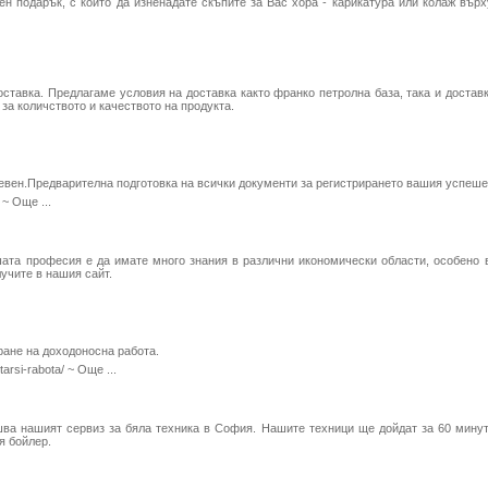
н подарък, с който да изненадате скъпите за Вас хора - карикатура или колаж вър
оставка. Предлагаме условия на доставка както франко петролна база, така и доставк
за количството и качеството на продукта.
вен.Предварителна подготовка на всички документи за регистрирането вашия успеше
 ~
Още ...
ата професия е да имате много знания в различни икономически области, особено в
учите в нашия сайт.
ане на доходоносна работа.
-tarsi-rabota/ ~
Още ...
ва нашият сервиз за бяла техника в София. Нашите техници ще дойдат за 60 мину
я бойлер.