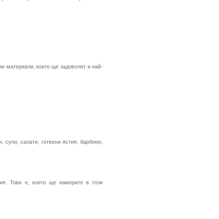
ни материали, които ще задоволят и най-
 супи, салати, готвени ястия, барбекю,
я. Това е, което ще намерите в този