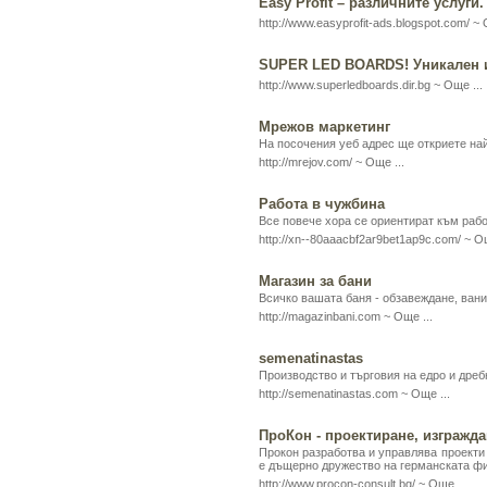
Easy Profit – различните услуги.
http://www.easyprofit-ads.blogspot.com/ ~
SUPER LED BOARDS! Уникален и
http://www.superledboards.dir.bg ~
Още ...
Мрежов маркетинг
На посочения уеб адрес ще откриете на
http://mrejov.com/ ~
Още ...
Работа в чужбина
Все повече хора се ориентират към рабо
http://xn--80aaacbf2ar9bet1ap9c.com/ ~
Ощ
Магазин за бани
Всичко вашата баня - обзавеждане, вани,
http://magazinbani.com ~
Още ...
semenatinastas
Производство и търговия на едро и дреб
http://semenatinastas.com ~
Още ...
ПроКон - проектиране, изгражда
Прокон разработва и управлява проекти
е дъщерно дружество на германската ф
http://www.procon-consult.bg/ ~
Още ...