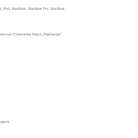
ad, iPod, MacBook, MacBook Pro, MacBook
цена към Строителна борса „Партньори”.
авите.