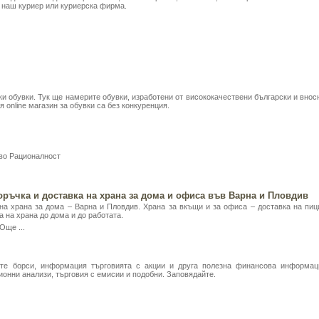
т наш куриер или куриерска фирма.
и обувки. Тук ще намерите обувки, изработени от висококачествени български и внос
 online магазин за обувки са без конкуренция.
во Рационалност
оръчка и доставка на храна за дома и офиса във Варна и Пловдив
а храна за дома – Варна и Пловдив. Храна за вкъщи и за офиса – доставка на пици,
а на храна до дома и до работата.
Още ...
те борси, информация търговията с акции и друга полезна финансова информаци
ионни анализи, търговия с емисии и подобни. Заповядайте.