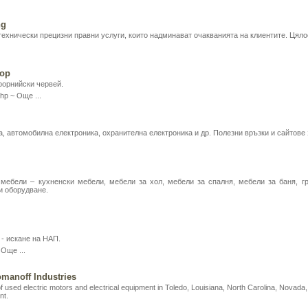
ng
технически прецизни правни услуги, които надминават очакванията на клиентите. Цял
тор
форнийски червей.
php ~
Още ...
а, автомобилна електроника, охранителна електроника и др. Полезни връзки и сайтове 
мебели – кухненски мебели, мебели за хол, мебели за спалня, мебели за баня, г
и оборудване.
 - искане на НАП.
~
Още ...
omanoff Industries
f used electric motors and electrical equipment in Toledo, Louisiana, North Carolina, Novada,
nt.
..