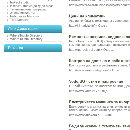
Edward F. Holodak, PA's personal injury law
ImFact studio
http://www.browardbusinesslawyers.com/a
Изпрати писмо до Дядо Мраз
Телевизионна програма
Зъбни импланти
Цени на климатици
Риболовен Магазин
Tool.Domains
Ако ви трябват климатици на супер цени
http://klimaticite.in/ ~
Още ...
Линк Директории
WhereTo.info Directory
Ремонт на покриви, хидроизола
WhereTo.info Directory
Рус - Булстрой ЕООД - Хидроизолация н
комини, керемиди, саниране, строителни
Реклама
http://rus-bulstroi.com ~
Още ...
Контрол на достъпа и работното
Контрол на достъпа и работното време. 
http://www.teracom-bg.com/ ~
Още ...
Vodo.BG - стил и настроение
Он-лайн магазин за облекла: Мъжки, Да
http://www.Vodo.BG ~
Още ...
Електрическа машинка за цигар
Електронен магазина за електрически и
алтернатива - може сами да направите ци
http://www.tabakera.eu ~
Още ...
Бъди уникален с Усмихнати тен