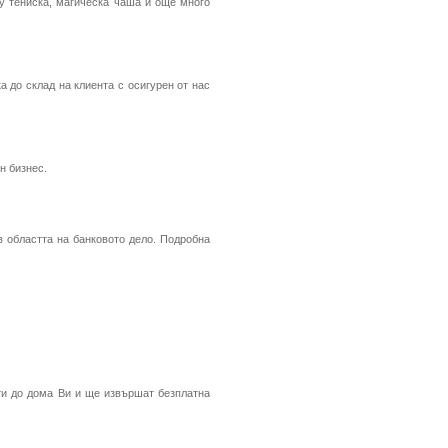
ху тениска, магическа чаша и още много
а до склад на клиента с осигурен от нас
н бизнес.
 областта на банковото дело. Подробна
ти до дома Ви и ще извършат безплатна